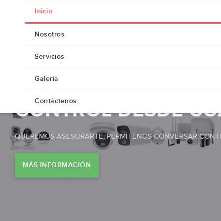
Inicio
Nosotros
Servicios
Galería
Contáctenos
CONTROL DESDE CU
QUEREMOS ASESORARTE, PERMITENOS CONVERSAR CONTI
MÁS INFORMACIÓN